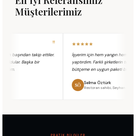
Müşterilerimiz
"
n başından takip ettiler.
İşyerim için hem yangın hem sorumlu
oldular. Başka bir
yaptırdım. Farklı şirketlerin teklifleri
zdım.
bütçeme en uygun paketi buldular.
Selma Öztürk
SÖ
a
Restoran sahibi, Seyhan
PRATIK BILGILER