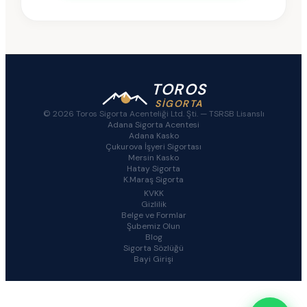
TOROS
SİGORTA
© 2026 Toros Sigorta Acenteliği Ltd. Şti. —
TSRSB Lisanslı
Adana Sigorta Acentesi
Adana Kasko
Çukurova İşyeri Sigortası
Mersin Kasko
Hatay Sigorta
K.Maraş Sigorta
KVKK
Gizlilik
Belge ve Formlar
Şubemiz Olun
Blog
Sigorta Sözlüğü
Bayi Girişi