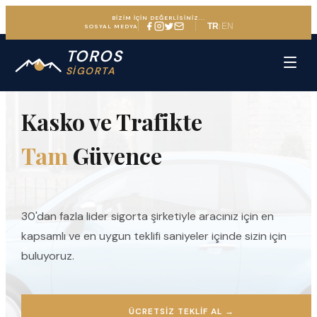
BİZİM İÇİN DEĞERLİSİNİZ...
TR
EN
|
SOSYAL MEDYA
TOROS
ARAÇ SIGORTASINDA UZMAN DENEYIM
SİGORTA
Kasko ve Trafikte
Tam
Güvence
30'dan fazla lider sigorta şirketiyle aracınız için en
kapsamlı ve en uygun teklifi saniyeler içinde sizin için
buluyoruz.
ÜCRETSIZ TEKLIF AL
→