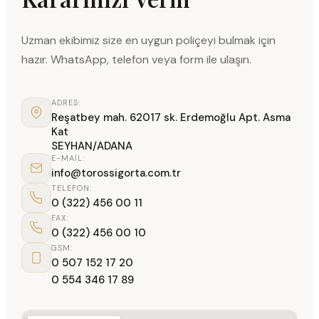
Uzman ekibimiz size en uygun poliçeyi bulmak için
hazır. WhatsApp, telefon veya form ile ulaşın.
ADRES:
Reşatbey mah. 62017 sk. Erdemoğlu Apt. Asma
Kat
SEYHAN/ADANA
E-MAIL:
info@torossigorta.com.tr
TELEFON:
0 (322) 456 00 11
FAX:
0 (322) 456 00 10
GSM:
0 507 152 17 20
0 554 346 17 89