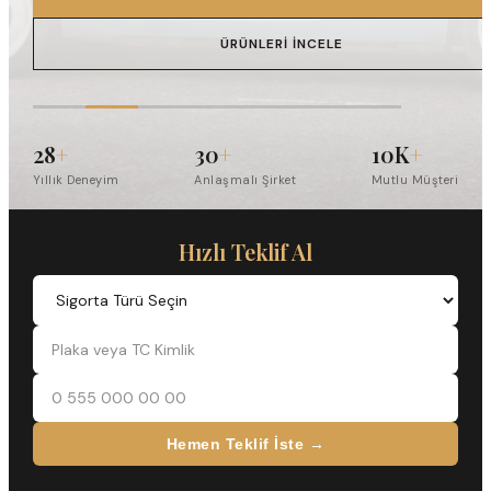
ÜRÜNLERI İNCELE
28
+
30
+
10K
+
Yıllık Deneyim
Anlaşmalı Şirket
Mutlu Müşteri
Hızlı Teklif Al
Sigorta Türü Seçin
Plaka veya TC Kimlik
Telefon Numaranız
Hemen Teklif İste →