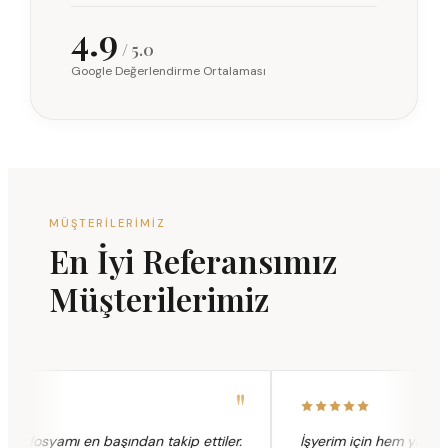
4.9
/ 5.0
Google Değerlendirme Ortalaması
MÜŞTERILERIMIZ
En İyi Referansımız
Müşterilerimiz
"
 dosyamı en başından takip ettiler.
İşyerim için hem yangın h