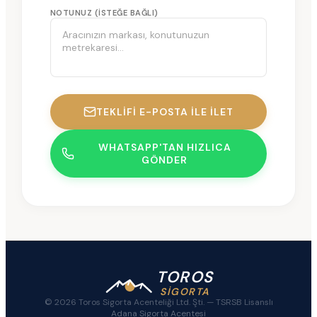
NOTUNUZ (ISTEĞE BAĞLI)
TEKLIFI E-POSTA ILE İLET
WHATSAPP'TAN HIZLICA
GÖNDER
TOROS
SİGORTA
© 2026 Toros Sigorta Acenteliği Ltd. Şti. —
TSRSB Lisanslı
Adana Sigorta Acentesi