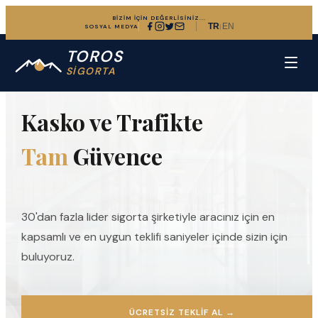
BİZİM İÇİN DEĞERLİSİNİZ...
TR
EN
|
SOSYAL MEDYA
TOROS
ARAÇ SIGORTASINDA UZMAN DENEYIM
SİGORTA
Kasko ve Trafikte
Tam
Güvence
30'dan fazla lider sigorta şirketiyle aracınız için en
kapsamlı ve en uygun teklifi saniyeler içinde sizin için
buluyoruz.
ÜCRETSIZ TEKLIF AL
→