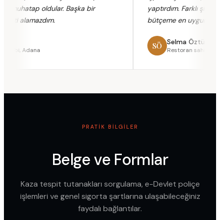
t muhatap oldular. Başka bir
yaptırdım. Farklı şirketlerin
eti alamazdım.
bütçeme en uygun paketi 
a
Selma Öztürk
SÖ
ahibi, Adana
Restoran sahibi, Seyh
PRATIK BILGILER
Belge ve Formlar
Kaza tespit tutanakları sorgulama, e-Devlet poliçe
işlemleri ve genel sigorta şartlarına ulaşabileceğiniz
faydalı bağlantılar.