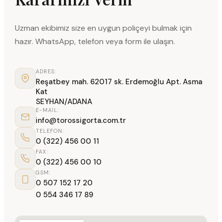
Uzman ekibimiz size en uygun poliçeyi bulmak için
hazır. WhatsApp, telefon veya form ile ulaşın.
ADRES:
Reşatbey mah. 62017 sk. Erdemoğlu Apt. Asma
Kat
SEYHAN/ADANA
E-MAIL:
info@torossigorta.com.tr
TELEFON:
0 (322) 456 00 11
FAX:
0 (322) 456 00 10
GSM:
0 507 152 17 20
0 554 346 17 89