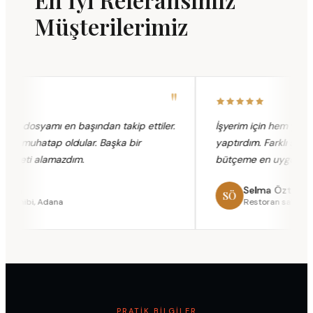
Müşterilerimiz
"
de dosyamı en başından takip ettiler.
İşyerim için hem yangın
zat muhatap oldular. Başka bir
yaptırdım. Farklı şirketler
zmeti alamazdım.
bütçeme en uygun paket
aya
Selma Öztürk
SÖ
 sahibi, Adana
Restoran sahibi, Se
PRATIK BILGILER