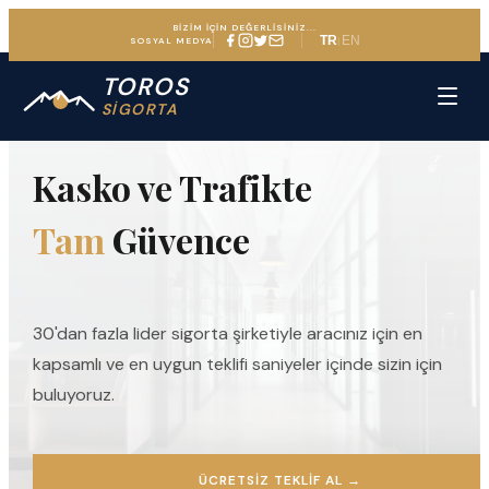
BİZİM İÇİN DEĞERLİSİNİZ...
TR
EN
|
SOSYAL MEDYA
TOROS
ARAÇ SIGORTASINDA UZMAN DENEYIM
SİGORTA
Kasko ve Trafikte
Tam
Güvence
30'dan fazla lider sigorta şirketiyle aracınız için en
kapsamlı ve en uygun teklifi saniyeler içinde sizin için
buluyoruz.
ÜCRETSIZ TEKLIF AL
→