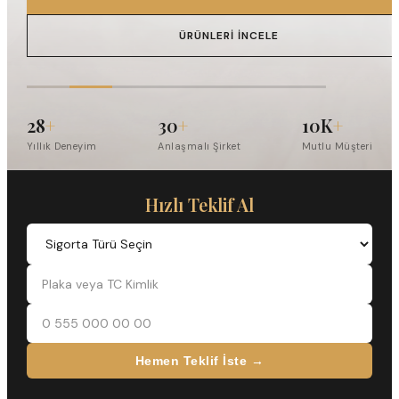
ÜRÜNLERI İNCELE
28
+
30
+
10K
+
Yıllık Deneyim
Anlaşmalı Şirket
Mutlu Müşteri
Hızlı Teklif Al
Hemen Teklif İste →