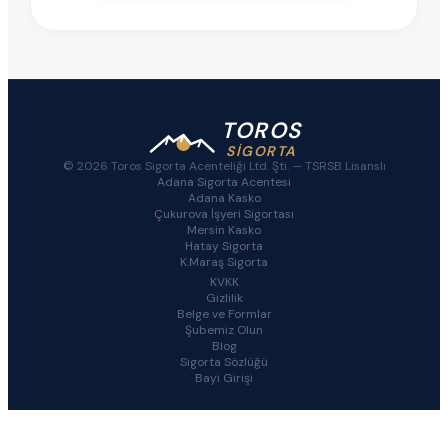
TOROS
SİGORTA
© 2026 Toros Sigorta Acenteliği Ltd. Şti. —
TSRSB Lisanslı
Adana Sigorta Acentesi
Adana Kasko
Çukurova İşyeri Sigortası
Mersin Kasko
Hatay Sigorta
K.Maraş Sigorta
KVKK
Gizlilik
Belge ve Formlar
Şubemiz Olun
Blog
Sigorta Sözlüğü
Bayi Girişi