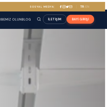
SOSYAL MEDYA
TR
EN
|
İLETİŞİM
BAYİ GİRİŞİ
UBEMIZ OLUN
BLOG