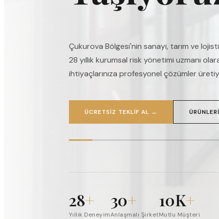
30'dan fazla lider sigorta şirketiyle aracını
uygun teklifi saniyeler içinde sizin için bulu
ÜCRETSIZ TEKLIF AL
→
ÜRÜNLERI
28
+
30
+
10K
+
Yıllık Deneyim
Anlaşmalı Şirket
Mutlu Müşteri