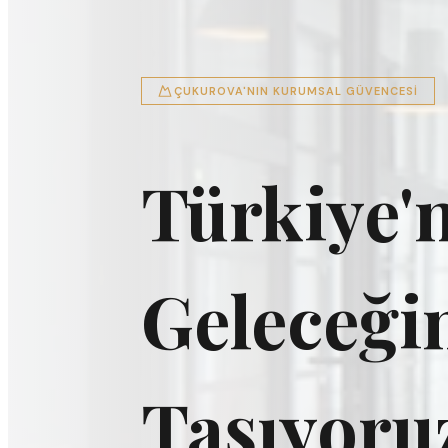
ARAÇ SIGORTASINDA UZMAN DENEYIM
Kasko ve 
Tam
Güv