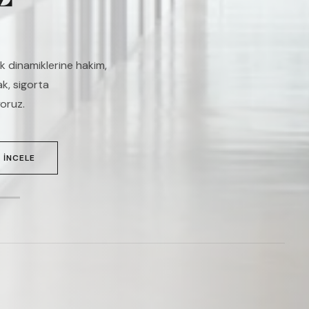
z için en kapsamlı ve en
yoruz.
 İNCELE