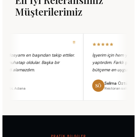
Müşterilerimiz
"
 dosyamı en başından takip ettiler.
İşyerim için hem yangın 
at muhatap oldular. Başka bir
yaptırdım. Farklı şirketleri
meti alamazdım.
bütçeme en uygun paketi
ya
Selma Öztürk
SÖ
sahibi, Adana
Restoran sahibi, Sey
PRATIK BILGILER