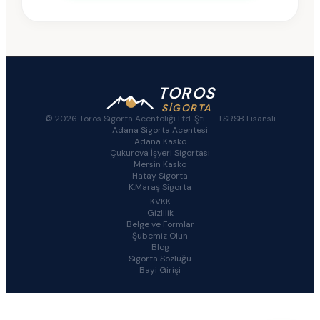
TOROS
SİGORTA
© 2026 Toros Sigorta Acenteliği Ltd. Şti. —
TSRSB Lisanslı
Adana Sigorta Acentesi
Adana Kasko
Çukurova İşyeri Sigortası
Mersin Kasko
Hatay Sigorta
K.Maraş Sigorta
KVKK
Gizlilik
Belge ve Formlar
Şubemiz Olun
Blog
Sigorta Sözlüğü
Bayi Girişi