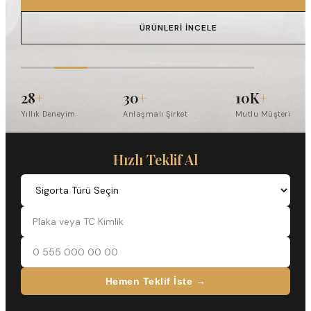
ÜRÜNLERI İNCELE
28
+
30
+
10K
+
Yıllık Deneyim
Anlaşmalı Şirket
Mutlu Müşteri
Hızlı Teklif Al
Hemen Teklif İste →