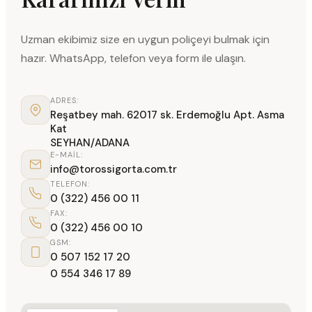
Uzman ekibimiz size en uygun poliçeyi bulmak için
hazır. WhatsApp, telefon veya form ile ulaşın.
ADRES:
Reşatbey mah. 62017 sk. Erdemoğlu Apt. Asma
Kat
SEYHAN/ADANA
E-MAIL:
info@torossigorta.com.tr
TELEFON:
0 (322) 456 00 11
FAX:
0 (322) 456 00 10
GSM:
0 507 152 17 20
0 554 346 17 89