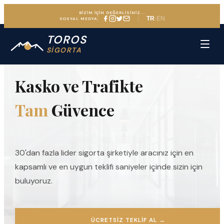
BİZİM İÇİN DEĞERLİSİNİZ...
TR
EN
|
SOSYAL MEDYA
TOROS
ARAÇ SIGORTASINDA UZMAN DENEYIM
SİGORTA
Kasko ve Trafikte
Tam
Güvence
30'dan fazla lider sigorta şirketiyle aracınız için en
kapsamlı ve en uygun teklifi saniyeler içinde sizin için
buluyoruz.
ÜCRETSIZ TEKLIF AL
→