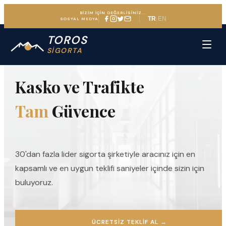
BİZİM İÇİN DEĞERLİSİNİZ...
TR
EN
|
SOSYAL MEDYA
TOROS
ARAÇ SIGORTASINDA UZMAN DENEYIM
SİGORTA
Kasko ve Trafikte
Tam
Güvence
30'dan fazla lider sigorta şirketiyle aracınız için en
kapsamlı ve en uygun teklifi saniyeler içinde sizin için
buluyoruz.
ÜCRETSIZ TEKLIF AL
→