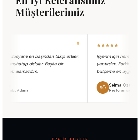
Müşterilerimiz
"
e dosyamı en başından takip ettiler.
İşyerim için hem yangın
zat muhatap oldular. Başka bir
yaptırdım. Farklı şirketler
zmeti alamazdım.
bütçeme en uygun paket
ya
Selma Öztürk
SÖ
 sahibi, Adana
Restoran sahibi, Se
PRATIK BILGILER