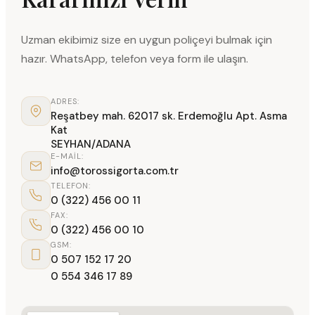
Uzman ekibimiz size en uygun poliçeyi bulmak için
hazır. WhatsApp, telefon veya form ile ulaşın.
ADRES:
Reşatbey mah. 62017 sk. Erdemoğlu Apt. Asma
Kat
SEYHAN/ADANA
E-MAIL:
info@torossigorta.com.tr
TELEFON:
0 (322) 456 00 11
FAX:
0 (322) 456 00 10
GSM:
0 507 152 17 20
0 554 346 17 89