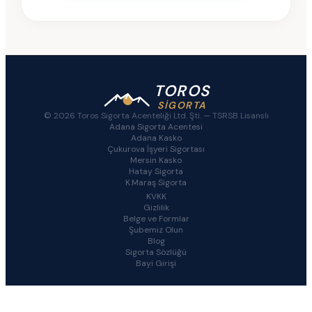
TOROS
SİGORTA
© 2026 Toros Sigorta Acenteliği Ltd. Şti. —
TSRSB Lisanslı
Adana Sigorta Acentesi
Adana Kasko
Çukurova İşyeri Sigortası
Mersin Kasko
Hatay Sigorta
K.Maraş Sigorta
KVKK
Gizlilik
Belge ve Formlar
Şubemiz Olun
Blog
Sigorta Sözlüğü
Bayi Girişi