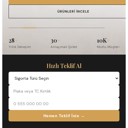
ÜRÜNLERI İNCELE
28
+
30
+
10K
+
Yıllık Deneyim
Anlaşmalı Şirket
Mutlu Müşteri
Hızlı Teklif Al
Hemen Teklif İste →